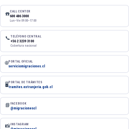
CALL CENTER
☎️
600 486 3000
Lun–Vie 09:00–17:00
TELÉFONO CENTRAL
📞
+56 2 3239 3100
Cobertura nacional
PORTAL OFICIAL
🌐
serviciomigraciones.cl
PORTAL DE TRÁMITES
🖥️
tramites.extranjeria.gob.cl
FACEBOOK
📘
@migracionescl
INSTAGRAM
📸
@migracionescl