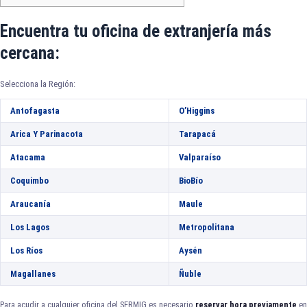
Encuentra tu oficina de extranjería más
cercana:
Selecciona la Región:
Antofagasta
O’Higgins
Arica Y Parinacota
Tarapacá
Atacama
Valparaíso
Coquimbo
BioBío
Araucanía
Maule
Los Lagos
Metropolitana
Los Ríos
Aysén
Magallanes
Ñuble
Para acudir a cualquier oficina del SERMIG es necesario
reservar hora previamente
en