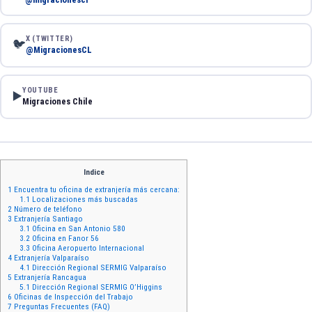
X (TWITTER)
🐦
@MigracionesCL
YOUTUBE
▶️
Migraciones Chile
Indice
1
Encuentra tu oficina de extranjería más cercana:
1.1
Localizaciones más buscadas
2
Número de teléfono
3
Extranjería Santiago
3.1
Oficina en San Antonio 580
3.2
Oficina en Fanor 56
3.3
Oficina Aeropuerto Internacional
4
Extranjería Valparaíso
4.1
Dirección Regional SERMIG Valparaíso
5
Extranjería Rancagua
5.1
Dirección Regional SERMIG O’Higgins
6
Oficinas de Inspección del Trabajo
7
Preguntas Frecuentes (FAQ)