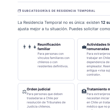
🗂️ SUBCATEGORÍAS DE RESIDENCIA TEMPORAL
La Residencia Temporal no es única: existen
12 s
ajusta mejor a tu situación. Puedes solicitar com
Reunificación
Actividades lí
👨‍👩‍👧
💼
familiar
remuneradas
Para personas con
Para extranjero
vínculos familiares con
trabajar en Chil
chilenos o con
dependencia de
residentes definitivos.
empleador. Reem
antigua «visa suj
contrato».
Orden judicial
Tratamiento 
⚖️
🏥
Para personas que deben
Para extranjero
trasladarse a Chile por
necesitan iniciar
resolución de Tribunales de
en Chile un trat
Justicia chilenos.
médico que no 