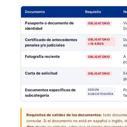
Documento
Requisito
N
Pasaporte o documento de
Vi
OBLIGATORIO
identidad
De
Certificado de antecedentes
De
OBLIGATORIO
+18 AÑOS
penales y/o judiciales
es
Fotografía reciente
A 
OBLIGATORIO
po
Carta de solicitud
Ex
OBLIGATORIO
gu
Documentos específicos de
Po
SEGÚN
SUBCATEGORÍA
subcategoría
fa
Requisitos de validez de los documentos:
todo document
consular. Si el documento no está en español o inglés
días
desde su emisión, salvo que el propio documento in