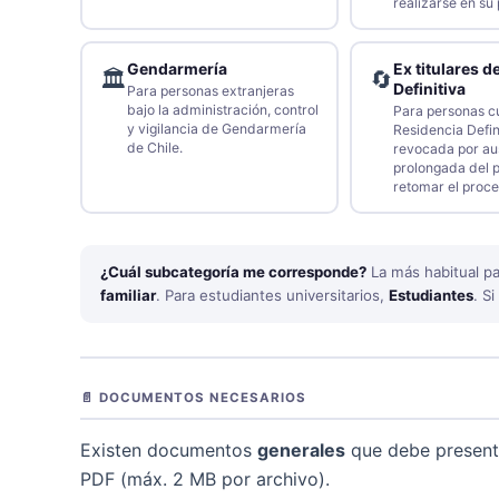
realizarse en su 
Gendarmería
Ex titulares d
🏛️
🔄
Definitiva
Para personas extranjeras
bajo la administración, control
Para personas c
y vigilancia de Gendarmería
Residencia Defin
de Chile.
revocada por au
prolongada del 
retomar el proce
¿Cuál subcategoría me corresponde?
La más habitual pa
familiar
. Para estudiantes universitarios,
Estudiantes
. S
📄 DOCUMENTOS NECESARIOS
Existen documentos
generales
que debe present
PDF (máx. 2 MB por archivo).