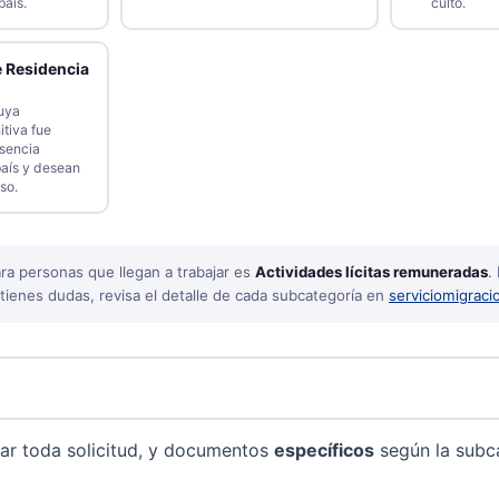
país.
culto.
e Residencia
uya
itiva fue
sencia
país y desean
so.
ra personas que llegan a trabajar es
Actividades lícitas remuneradas
.
i tienes dudas, revisa el detalle de cada subcategoría en
serviciomigraci
ar toda solicitud, y documentos
específicos
según la subca