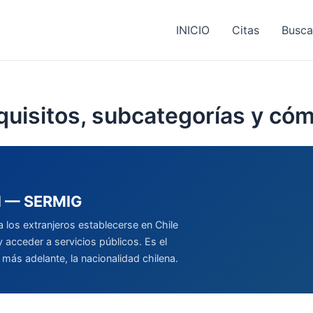
INICIO
Citas
Busca
uisitos, subcategorías y cómo
l — SERMIG
 los extranjeros establecerse en Chile
y acceder a servicios públicos. Es el
 más adelante, la nacionalidad chilena.