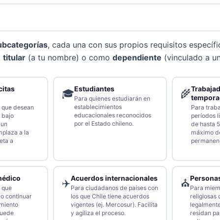
ubcategorías
, cada una con sus propios requisitos específic
o
titular
(a tu nombre) o como
dependiente
(vinculado a un 
citas
Estudiantes
Trabaja
🎓
🌾
tempora
Para quienes estudiarán en
establecimientos
s que desean
Para traba
educacionales reconocidos
e bajo
períodos l
por el Estado chileno.
 un
de hasta 5
plaza a la
máximo d
eta a
permanenc
médico
Acuerdos internacionales
Personas
✈️
⛪
s que
Para ciudadanos de países con
Para miem
 o continuar
los que Chile tiene acuerdos
religiosas 
amiento
vigentes (ej. Mercosur). Facilita
legalmente
puede
y agiliza el proceso.
residan par