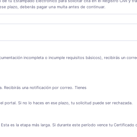
 de tu Estampado Electrónico para solicitar cita en el Registro Civil y tr
ese plazo, deberás pagar una multa antes de continuar.
cumentación incompleta o incumple requisitos básicos), recibirás un correo
Recibirás una notificación por correo. Tienes
l portal. Si no lo haces en ese plazo, tu solicitud puede ser rechazada.
ta es la etapa más larga. Si durante este período vence tu Certificado d