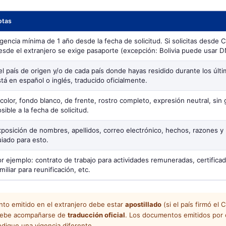
otas
gencia mínima de 1 año desde la fecha de solicitud. Si solicitas desde 
sde el extranjero se exige pasaporte (excepción: Bolivia puede usar D
l país de origen y/o de cada país donde hayas residido durante los últi
tá en español o inglés, traducido oficialmente.
color, fondo blanco, de frente, rostro completo, expresión neutral, si
sible a la fecha de solicitud.
posición de nombres, apellidos, correo electrónico, hechos, razones y 
iado para esto.
r ejemplo: contrato de trabajo para actividades remuneradas, certificad
miliar para reunificación, etc.
o emitido en el extranjero debe estar
apostillado
(si el país firmó el
, debe acompañarse de
traducción oficial
. Los documentos emitidos por 
dique una vigencia diferente.