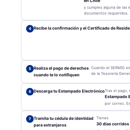
en Chile
y cumples alguna de las 
documentos requeridos.
Recibe la confirmación y el Certificado de Resid
Cuando el SERMIG emit
Realiza el pago de derechos
de la Tesorería Gener
cuando te lo notifiquen
Tras el pago, 
Descarga tu Estampado Electrónico
Estampado E
por correo. E
Tienes
Tramita tu cédula de identidad
30 días corridos
para extranjeros