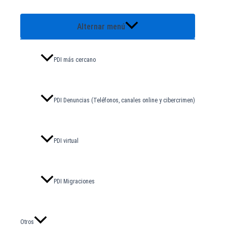
Alternar menú
PDI más cercano
PDI Denuncias (Teléfonos, canales online y cibercrimen)
PDI virtual
PDI Migraciones
Otros