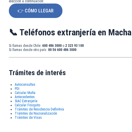
elección a continuación:
👉 CÓMO LLEGAR
📞 Teléfonos extranjería en Macha
Si llamas desde Chile:
600 486 3000
o
2 323 93 100
Si llamas desde otro país:
00 56 600 486 3000
Trámites de interés
Autoconsultas
PDI
Calcular Multa
Antecedentes
SIAC Extranjería
Calcular Finiquito
Trámites de Residencia Definitiva
Trámites de Nacionalización
Trámites de Visas