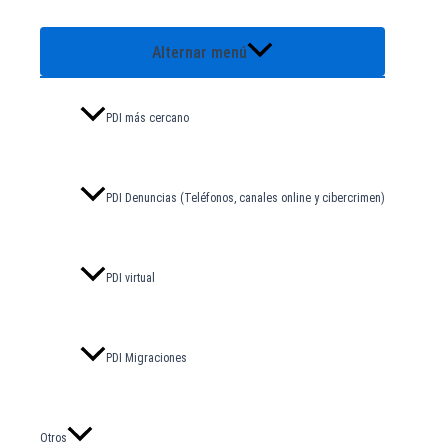
Alternar menú
PDI más cercano
PDI Denuncias (Teléfonos, canales online y cibercrimen)
PDI virtual
PDI Migraciones
Otros