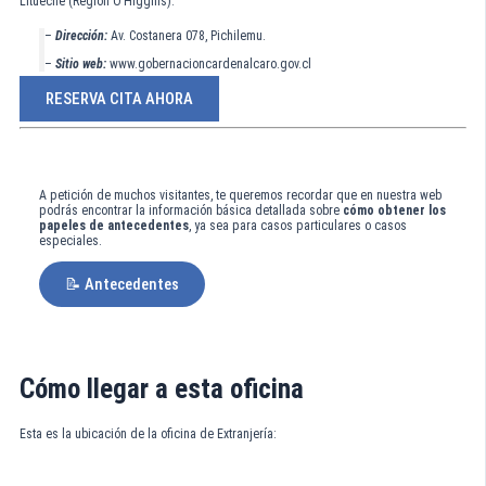
Litueche (Región O’Higgins):
–
Dirección:
Av. Costanera 078, Pichilemu.
–
Sitio web:
www.gobernacioncardenalcaro.gov.cl
RESERVA CITA AHORA
A petición de muchos visitantes, te queremos recordar que en nuestra web
podrás encontrar la información básica detallada sobre
cómo obtener los
papeles de antecedentes
, ya sea para casos particulares o casos
especiales.
📝 Antecedentes
Cómo llegar a esta oficina
Esta es la ubicación de la oficina de Extranjería: