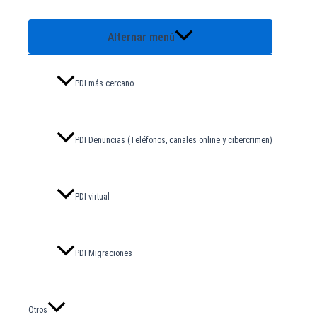
Alternar menú
PDI más cercano
PDI Denuncias (Teléfonos, canales online y cibercrimen)
PDI virtual
PDI Migraciones
Otros