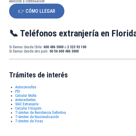
elección a continuación:
👉 CÓMO LLEGAR
📞 Teléfonos extranjería en Florid
Si llamas desde Chile:
600 486 3000
o
2 323 93 100
Si llamas desde otro país:
00 56 600 486 3000
Trámites de interés
Autoconsultas
PDI
Calcular Multa
Antecedentes
SIAC Extranjería
Calcular Finiquito
Trámites de Residencia Definitiva
Trámites de Nacionalización
Trámites de Visas