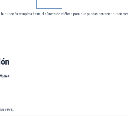
 la dirección completa hasta el número de teléfono para que puedas contactar directamen
lón
 Ñuble)
:
más cerca).