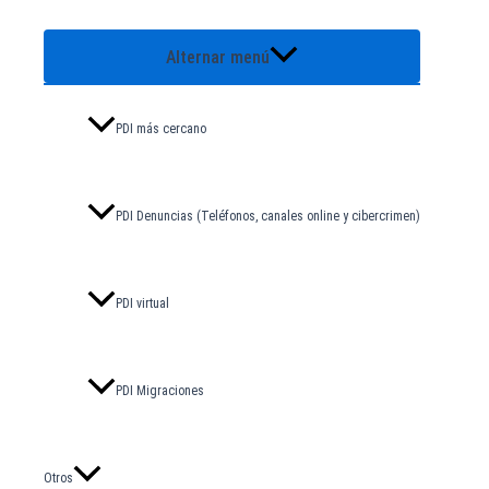
Alternar menú
PDI más cercano
PDI Denuncias (Teléfonos, canales online y cibercrimen)
PDI virtual
PDI Migraciones
Otros