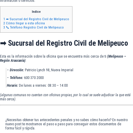
información o servicios.
Indice
1
➡ Sucursal del Registro Civil de Melipeuco
2
Cómo llegar a esta oficina
3
📞 Teléfono Registro Civil de Melipeuco
➡ Sucursal del Registro Civil de Melipeuco
Esta es la información sobre la oficina que se encuentra más cerca de ti
(Melipeuco –
Región Araucanía)
:
–
Dirección:
Patricio Lynch 98, Nueva Imperial
–
Teléfono:
600 370 2000
Horario:
De lunes a viernes: 08:30 – 14:00
(algunas comunas no cuentan con oficinas propias, por lo cual se suele adjudicar la que está
más cerca).
¿Necesitas obtener tus antecedentes penales y no sabes cómo hacerlo? En nuestro
nuevo post te mostramos el paso a paso para conseguir estos documentos de
forma fácil y rápida.