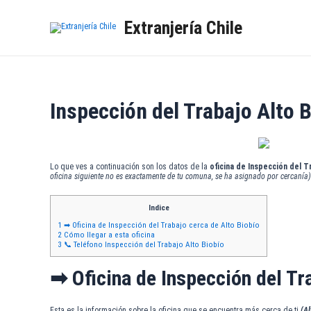
Ir
al
Extranjería Chile
contenido
Inspección del Trabajo Alto 
Lo que ves a continuación son los datos de la
oficina de Inspección del T
oficina siguiente no es exactamente de tu comuna, se ha asignado por cercanía)
Indice
1
➡ Oficina de Inspección del Trabajo cerca de Alto Biobío
2
Cómo llegar a esta oficina
3
📞 Teléfono Inspección del Trabajo Alto Biobío
➡ Oficina de Inspección del Tr
Esta es la información sobre la oficina que se encuentra más cerca de ti
(Al