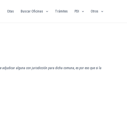
O
Citas
Buscar Oficinas
Trámites
PDI
Otros
e adjudicar alguna con jurisdicción para dicha comuna, es por eso que si la