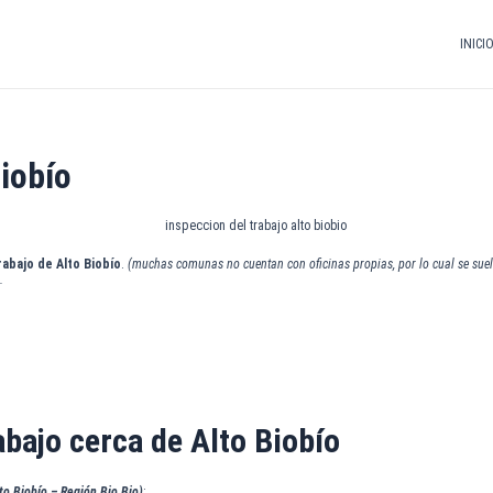
INICI
Biobío
rabajo de Alto Biobío
.
(muchas comunas no cuentan con oficinas propias, por lo cual se suel
.
abajo cerca de Alto Biobío
to Biobío – Región Bio Bio)
: