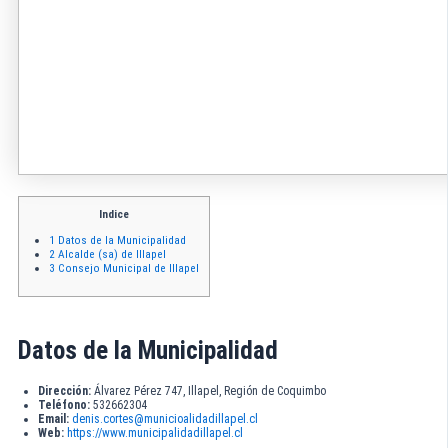
Indice
1
Datos de la Municipalidad
2
Alcalde (sa) de Illapel
3
Consejo Municipal de Illapel
Datos de la Municipalidad
Dirección:
Álvarez Pérez 747, Illapel, Región de Coquimbo
Teléfono:
532662304
Email:
denis.cortes@municioalidadillapel.cl
Web:
https://www.municipalidadillapel.cl