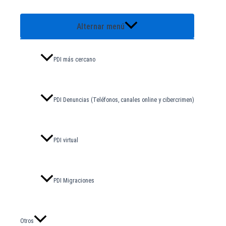
Alternar menú
PDI más cercano
PDI Denuncias (Teléfonos, canales online y cibercrimen)
PDI virtual
PDI Migraciones
Otros